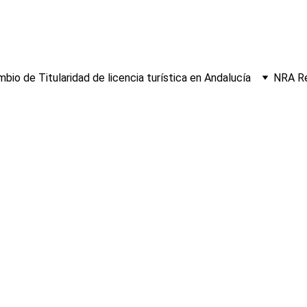
bio de Titularidad de licencia turística en Andalucía
NRA Re
ad de Licencia 
Fuengirola