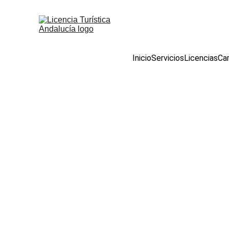
Inicio
Servicios
Licencias
Cam
Cambio de titularid
Turística en 